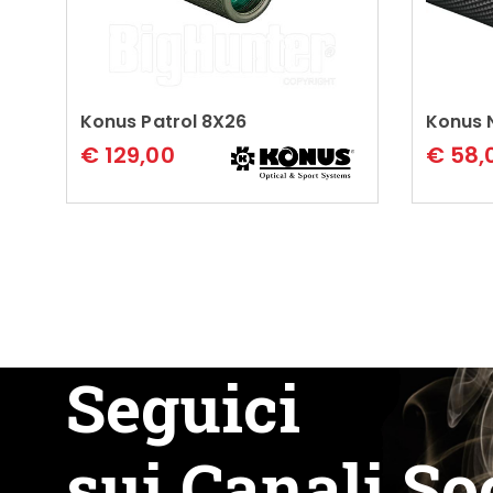
Konus Patrol 8X26
Leggi tutto
Konus 
€
129,00
€
58,
Seguici
sui Canali So