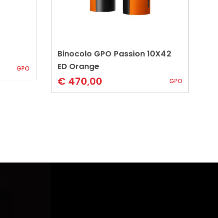
Binocolo GPO Passion 10X42
Leggi tutto
S
ED Orange
GPO
€
470,00
GPO