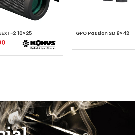
NEXT-2 10×25
Leggi tutto
GPO Passion SD 8×42
Leggi tutto
00
cial