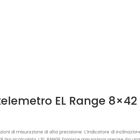
telemetro EL Range 8×42
oni di misurazione di alta precisione. L’indicatore di inclinazio
di tiro ricalcolata. L’EL RANGE fornisce misurazioni precise da una