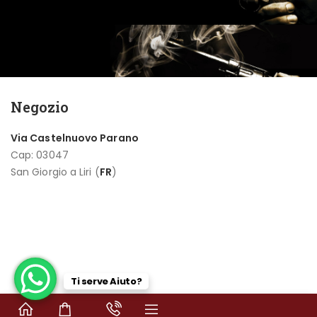
Negozio
Via Castelnuovo Parano
Cap: 03047
San Giorgio a Liri (
FR
)
Ti serve Aiuto?
€
1.560,00
Product Demo 07