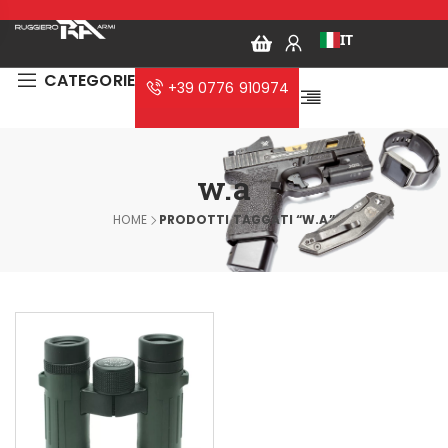
IT
CATEGORIE
+39 0776 910974
w.a
HOME
PRODOTTI TAGGATI “W.A”