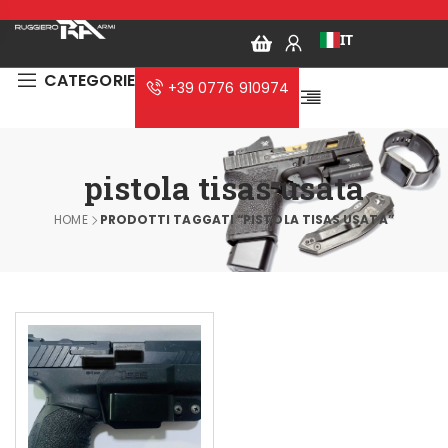
IT
CATEGORIE
+39 0776 910974
pistola tisas usata
HOME
PRODOTTI TAGGATI “PISTOLA TISAS USATA”