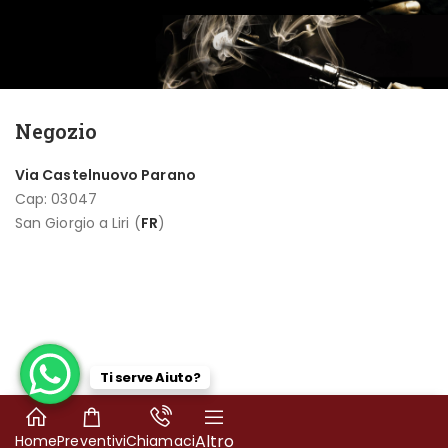
Negozio
Via Castelnuovo Parano
Cap: 03047
San Giorgio a Liri (
FR
)
Ti serve Aiuto?
€
1.560,00
Product Demo 07
Altro
Home
Preventivi
Chiamaci