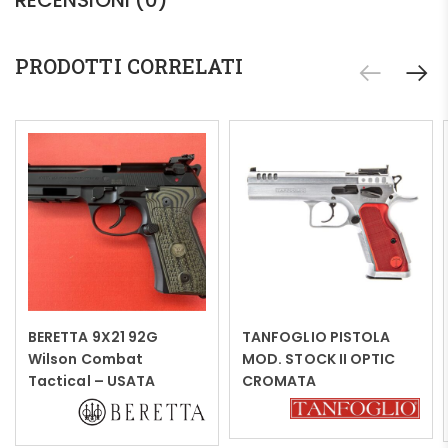
RECENSIONI (0)
PRODOTTI CORRELATI
BERETTA 9X21 92G
TANFOGLIO PISTOLA
Leggi tutto
Leggi tutto
Wilson Combat
MOD. STOCK II OPTIC
Tactical – USATA
CROMATA