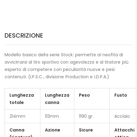
DESCRIZIONE
Modello basico della serie Stock: permette al neofita di
avvicinarsi al tiro sportivo con agevolezza e al tiratore più
esperto di competere con peculiarità nuove e pesi
contenuti. (I.P.S.C., divisione Production e I.D.P.A.)
Lunghezza
Lunghezza
Peso
Fusto
totale
canna
214mm
113mm
1190 gr.
Acciaio
Canna
Azione
Sicure
Attacchi