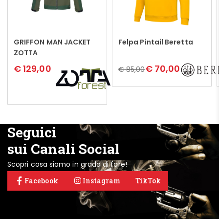
GRIFFON MAN JACKET
Felpa Pintail Beretta
Leggi tutto
Leggi tutto
ZOTTA
€
129,00
€
70,00
€
85,00
Seguici
sui Canali Social
Scopri cosa siamo in grado di fare!
Facebook
Instagram
TikTok