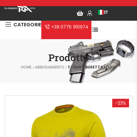
IT
CATEGORIE
+39 0776 910974
Prodotto
HOME
ABBIGLIAMENTO
T-SHIRT BERETTA LOGO
-23%