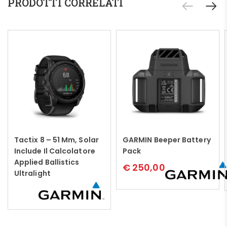
PRODOTTI CORRELATI
Tactix 8 – 51 Mm, Solar
GARMIN Beeper Battery
Leggi tutto
Leggi tutto
Include Il Calcolatore
Pack
Applied Ballistics
€
250,00
Ultralight