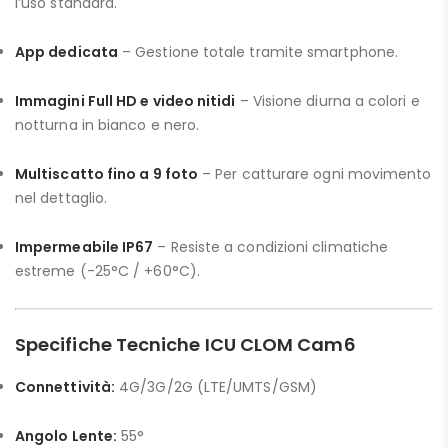
l’uso standard.
App dedicata
– Gestione totale tramite smartphone.
Immagini Full HD e video nitidi
– Visione diurna a colori e
notturna in bianco e nero.
Multiscatto fino a 9 foto
– Per catturare ogni movimento
nel dettaglio.
Impermeabile IP67
– Resiste a condizioni climatiche
estreme (-25°C / +60°C).
Specifiche Tecniche ICU CLOM Cam6
Connettività:
4G/3G/2G (LTE/UMTS/GSM)
Angolo Lente:
55°