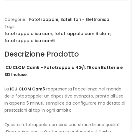
Categorie:
Fototrappole
,
Satellitari - Elettronica
Tags:
fototrappola icu cam
,
fototrappola cam 6 clom
,
fototrappola icu cam6
Descrizione Prodotto
ICU CLOM Cam6 – Fototrappola 4G/LTE con Batterie e
SD Incluse
La
ICU CLOM Cam6
rappresenta l’eccellenza nel mondo
delle fototrappole: un dispositivo avanzato, pronto all’uso
in appena 5 minuti, semplice da configurare ma dotato di
prestazioni al top in ogni ambito.
Questa fototrappola combina una straordinaria qualità
d’immagine con un’autonomia prolungata, il flash a