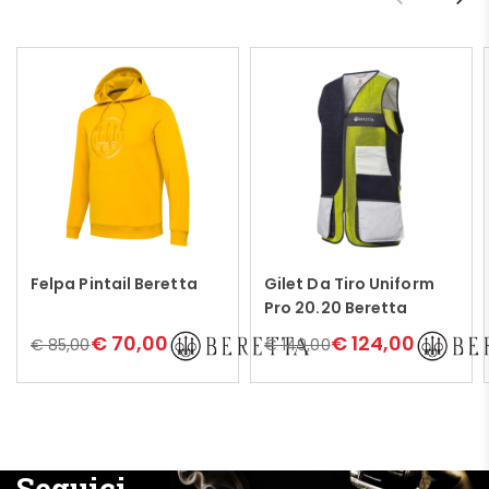
Felpa Pintail Beretta
Gilet Da Tiro Uniform
Leggi tutto
Leggi tutto
Pro 20.20 Beretta
€
70,00
€
124,00
€
85,00
€
149,00
Seguici