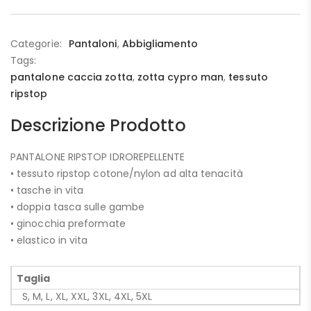
Categorie:
Pantaloni
,
Abbigliamento
Tags:
pantalone caccia zotta
,
zotta cypro man
,
tessuto
ripstop
Descrizione Prodotto
PANTALONE RIPSTOP IDROREPELLENTE
• tessuto ripstop cotone/nylon ad alta tenacità
• tasche in vita
• doppia tasca sulle gambe
• ginocchia preformate
• elastico in vita
Taglia
S, M, L, XL, XXL, 3XL, 4XL, 5XL