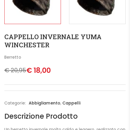
CAPPELLO INVERNALE YUMA
WINCHESTER
Berretto
€
18,00
€
20,95
Categorie:
Abbigliamento
,
Cappelli
Descrizione Prodotto
Un berretto invernale molto caldo e leggero, realizzato con