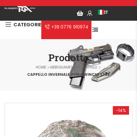
IT
CATEGORIE
+39 0776 910974
Prodotto
HOME
ABBIGLIAMENTO
CAPPELLI
CAPPELLO INVERNALE YUMA WINCHESTER
-14%